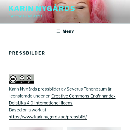
Hoppa
KARIN NYGÅRDS
till
Per codex ad astra
innehåll
Meny
PRESSBILDER
Karin Nygårds pressbilder av Severus Tenenbaum är
licensierade under en
Creative Commons Erkännande-
DelaLika 4.0 Internationell licens
.
Based on a work at
https://www.karinnygards.se/pressbild/
.