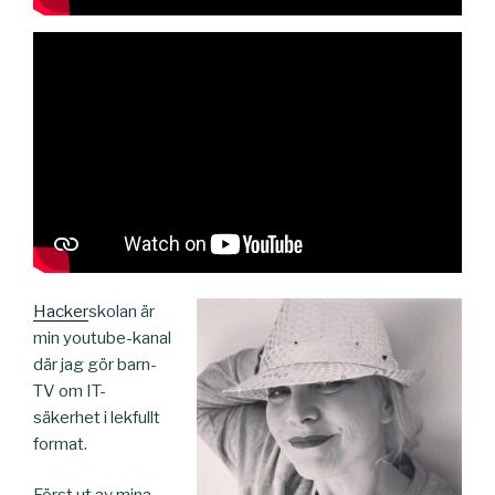
Hacker
skolan är
min youtube-kanal
där jag gör barn-
TV om IT-
säkerhet i lekfullt
format.