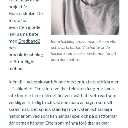
Först ut av mina
projekt är
Hackerskolan. De
första tio
avsnitten gjorde
jag i samarbete
med
Bredband2
Inom hacking brukar man tala om vita
och svarta hattar. Vita hattar är de
och
hackare som hackar systemen för att
produktionsbolag
göra dem bättre.
et
Streetlight
motion
.
Idén till Hackerskolan började med en lust att utbilda mer
i IT-säkerhet. Om vi inte vet hur tekniken fungerar, kan vi
inte förutse faror och det är även svårt att veta vad som
verkligen är farligt, och vad som bara är någon som vill
skrämmas. Det sprids ständigt nya rykten och läskiga
historier om vad som kan hända i spel och på plattformar
där barnen hänger. Eftersom många föräldrar saknar