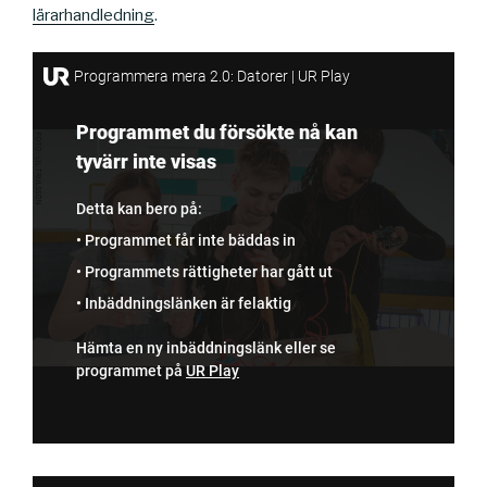
lärarhandledning
.